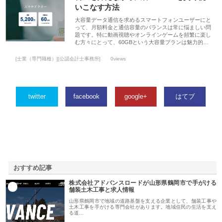
いこなす方法
大容量データ通信を求めるスマートフォンユーザーにと
って、月額料金と通信容量のバランスは常に悩ましい問
題です。特に動画視聴やオンラインゲームを頻繁に楽し
む方々にとって、60GBという大容量プランは魅力的…
[士業（専門職種）][公認会計士事務所]
0views
twitter
facebook
google+
はてブ
おすすめ記事
株式会社アドバンスロードが山形県鶴岡市で手がける
1
舗装土木工事と求人情報
山形県鶴岡市で地域の道路基盤を支える企業として、舗装工事や
土木工事を手がける専門会社があります。地域住民の生活を支え
る道…