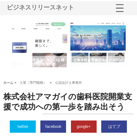
ビジネスリリースネット
多摩
有限会社松幸商店が手がける織
北海道軽金属株式会社がスノー
株
工事
ネームと下げ札の製造技術
フライとテーパーブロックの専
る
用ページを新設
ス
ホーム >
士業（専門職種）
>
公認会計士事務所
株式会社アマガイの歯科医院開業支
援で成功への第一歩を踏み出そう
twitter
facebook
google+
はてブ