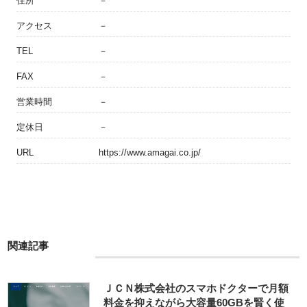
住所
－
アクセス
－
TEL
－
FAX
－
営業時間
－
定休日
－
URL
https://www.amagai.co.jp/
関連記事
ＪＣＮ株式会社のスマホドクターで月額
料金を抑えながら大容量60GBを賢く使