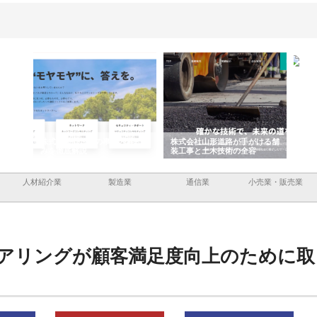
容と強
株式会社山形道路が手がける舗
ホクシン設備株式会社が手がけ
株
装工事と土木技術の全容
る給排水空調消火設備工事の実
のG
績と強み
入
人材紹介業
製造業
通信業
小売業・販売業
アリングが顧客満足度向上のために取