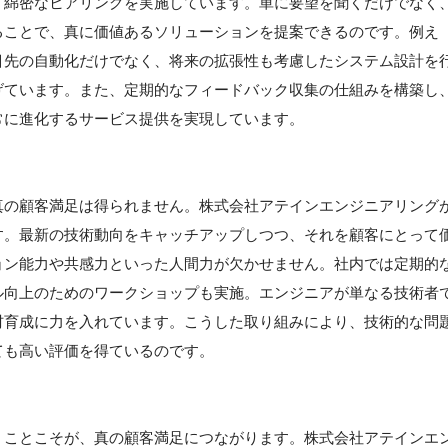
、綿密なヒアリングを実施しています。単に要望を聞くだけでなく
ることで、真に価値あるソリューションを提案できるのです。例え
目先の自動化だけでなく、将来の拡張性も考慮したシステム設計を
げています。また、定期的なフィードバック収集の仕組みを構築し
常に進化するサービス提供を実現しています。
真の顧客満足は得られません。株式会社アテインエンジニアリング
す。最新の技術動向をキャッチアップしつつ、それを顧客にとって
ョン能力や共感力といった人間力が欠かせません。社内では定期的
ル向上のためのワークショップも実施。エンジニアが単なる技術者
材育成に力を入れています。こうした取り組みにより、技術的な問
ても高い評価を得ているのです。
くことこそが、真の顧客満足につながります。株式会社アテインエ