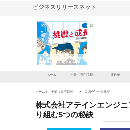
ビジネスリリースネット
ナツハラが建設と鋲螺
株式会社メタルエースの企業サ
株式会社ＣＳＡの事業内
暮らしを支える理由
イトが提供する充実した情報内
みを徹底解説
容とは
ホーム
士業（専門職種）
運送業
ホーム >
士業（専門職種）
>
公認会計士事務所
株式会社アテインエンジニ
り組む5つの秘訣