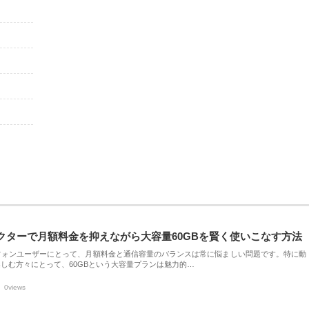
クターで月額料金を抑えながら大容量60GBを賢く使いこなす方法
フォンユーザーにとって、月額料金と通信容量のバランスは常に悩ましい問題です。特に動
しむ方々にとって、60GBという大容量プランは魅力的…
0views