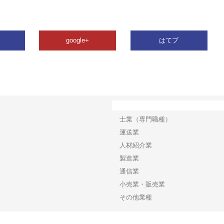
google+
はてブ
カテゴリー
士業（専門職種）
運送業
人材紹介業
製造業
通信業
小売業・販売業
その他業種
Copyright©2026【ビジネスリリースネット】 All Rights reserved.