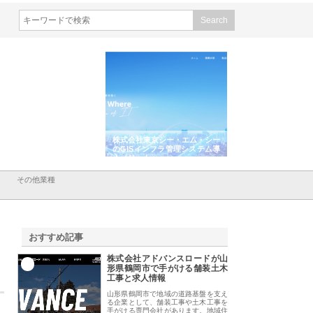
式会社東京シー・エム・シー
株式会社アクアスペースが水中
株式会社地盤調査事
ISインフラ管理システム導
から陸上まで一貫施工できる理
れ続ける理由と建設
メリット
由
強み
その他業種
おすすめ記事
株式会社アドバンスロードが山
1
形県鶴岡市で手がける舗装土木
工事と求人情報
山形県鶴岡市で地域の道路基盤を支え
る企業として、舗装工事や土木工事を
手がける専門会社があります。地域住