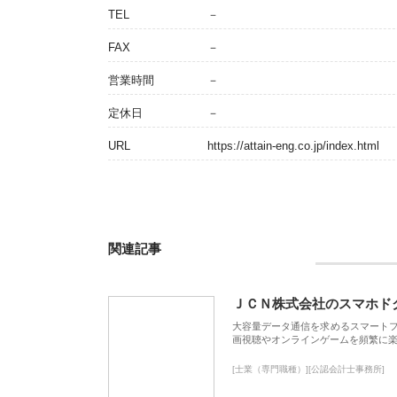
TEL
－
FAX
－
営業時間
－
定休日
－
URL
https://attain-eng.co.jp/index.html
関連記事
ＪＣＮ株式会社のスマホド
大容量データ通信を求めるスマート
画視聴やオンラインゲームを頻繁に楽
[士業（専門職種）][公認会計士事務所]