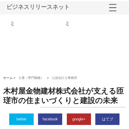
ビジネスリリースネット
選ば
株式会社名神精工の最新ニュー
有限会社エム・ビルドが南多摩
有
ルの
スリリース一覧と注目トピック
で選ばれる道路舗装と土木工事
ネ
の実力
ホーム >
士業（専門職種）
>
公認会計士事務所
木村屋金物建材株式会社が支える匝
瑳市の住まいづくりと建設の未来
twitter
facebook
google+
はてブ