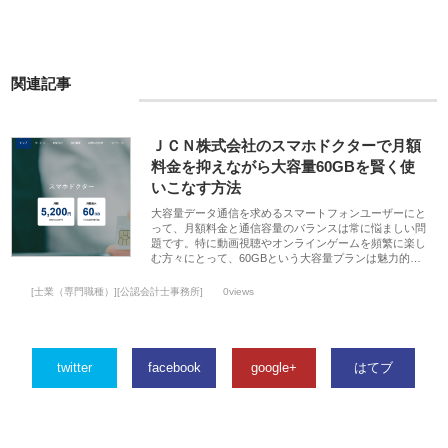
関連記事
ＪＣＮ株式会社のスマホドクターで月額
料金を抑えながら大容量60GBを賢く使
いこなす方法
大容量データ通信を求めるスマートフォンユーザーにと
って、月額料金と通信容量のバランスは常に悩ましい問
題です。特に動画視聴やオンラインゲームを頻繁に楽し
む方々にとって、60GBという大容量プランは魅力的…
[士業（専門職種）][公認会計士事務所]
0views
twitter
facebook
google+
はてブ