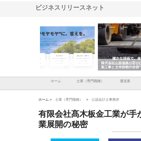
ビジネスリリースネット
メタルエースの企業サ
株式会社ＣＳＡの事業内容と強
株式会社山形道路が手が
供する充実した情報内
みを徹底解説
装工事と土木技術の全容
ホーム
士業（専門職種）
運送業
ホーム >
士業（専門職種）
>
公認会計士事務所
有限会社髙木板金工業が手
業展開の秘密