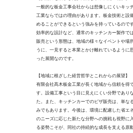
一般的な板金工事会社からは想像しにくいキッ
工業ならではの理由があります。板金技術と設
めることができるという強みを持っているので
効率的な設計など、通常のキッチンカー製作で
販売という形態は、地域の様々なイベントや場
うに、一見すると本業とかけ離れているように
った展開なのです。
【地域に根ざした経営哲学とこれからの展望】
有限会社髙木板金工業が長く地域から信頼を得
す。設備工事という目に見えにくい分野であり
た。また、キッチンカーでのピザ販売は、単な
みでもあります。今後は、環境に配慮した省エ
のニーズに応じた新たな分野への挑戦も視野に
る姿勢こそが、同社の持続的な成長を支える原