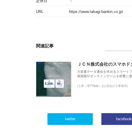
定休日
－
URL
https://www.takagi-bankin.co.jp/
関連記事
ＪＣＮ株式会社のスマホド
大容量データ通信を求めるスマート
画視聴やオンラインゲームを頻繁に楽
[士業（専門職種）][公認会計士事務所]
twitter
facebook