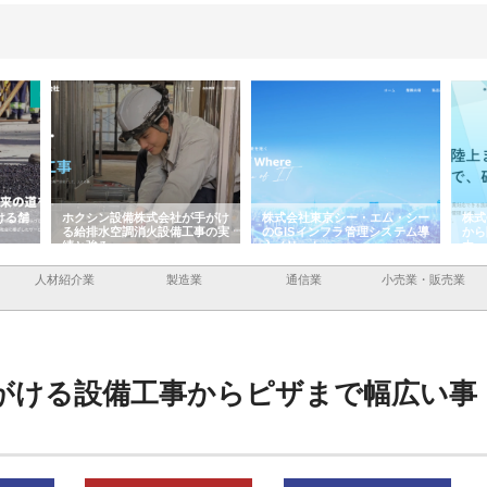
ける舗
ホクシン設備株式会社が手がけ
株式会社東京シー・エム・シー
株式
る給排水空調消火設備工事の実
のGISインフラ管理システム導
から
績と強み
入メリット
由
人材紹介業
製造業
通信業
小売業・販売業
がける設備工事からピザまで幅広い事