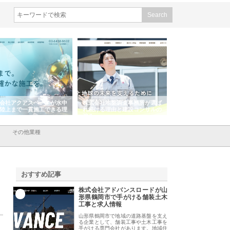
会社アクアスペースが水中
株式会社地盤調査事務所が選ば
株式会社名神精工の
陸上まで一貫施工できる理
れ続ける理由と建設コンサルの
スリリース一覧と注
強み
その他業種
おすすめ記事
株式会社アドバンスロードが山
1
形県鶴岡市で手がける舗装土木
工事と求人情報
山形県鶴岡市で地域の道路基盤を支え
る企業として、舗装工事や土木工事を
手がける専門会社があります。地域住