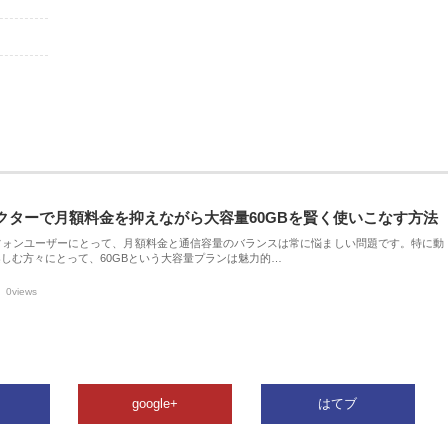
クターで月額料金を抑えながら大容量60GBを賢く使いこなす方法
フォンユーザーにとって、月額料金と通信容量のバランスは常に悩ましい問題です。特に動
しむ方々にとって、60GBという大容量プランは魅力的…
0views
google+
はてブ