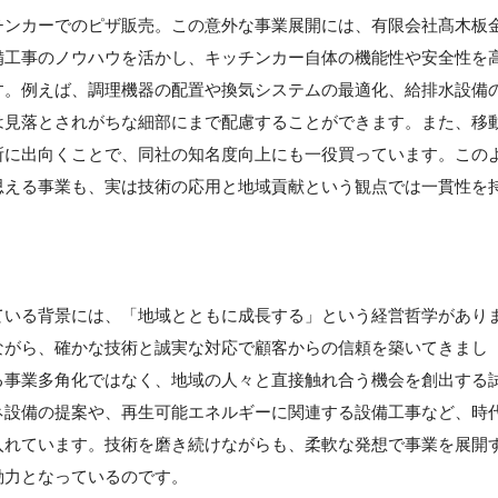
チンカーでのピザ販売。この意外な事業展開には、有限会社髙木板
備工事のノウハウを活かし、キッチンカー自体の機能性や安全性を
す。例えば、調理機器の配置や換気システムの最適化、給排水設備
は見落とされがちな細部にまで配慮することができます。また、移
所に出向くことで、同社の知名度向上にも一役買っています。この
思える事業も、実は技術の応用と地域貢献という観点では一貫性を
ている背景には、「地域とともに成長する」という経営哲学があり
ながら、確かな技術と誠実な対応で顧客からの信頼を築いてきまし
る事業多角化ではなく、地域の人々と直接触れ合う機会を創出する
ネ設備の提案や、再生可能エネルギーに関連する設備工事など、時
入れています。技術を磨き続けながらも、柔軟な発想で事業を展開
動力となっているのです。