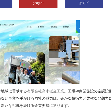
google+
はてブ
で地域に貢献する
有限会社髙木板金工業
。工場や商業施設の空調設
のない事業を手がける同社の魅力は、確かな技術力と柔軟な発想力
、新たな挑戦を続ける企業姿勢に迫ります。