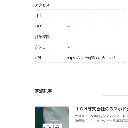
アクセス
－
TEL
－
FAX
－
営業時間
－
定休日
－
URL
https://xn--ehq33lxxjn3l.com/
関連記事
ＪＣＮ株式会社のスマホド
大容量データ通信を求めるスマート
画視聴やオンラインゲームを頻繁に楽