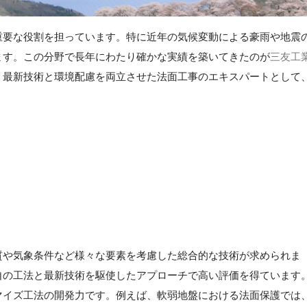
重要な役割を担っています。特に近年の気候変動による豪雨や地震
ます。この分野で長年にわたり確かな実績を築いてきたのが
三友工
、最新技術と環境配慮を両立させた法面工事のエキスパートとして
質や気象条件など様々な要素を考慮した総合的な技術が求められま
自の工法と最新技術を駆使したアプローチで高い評価を得ています
マイズ工法の開発力です。例えば、軟弱地盤における法面保護では