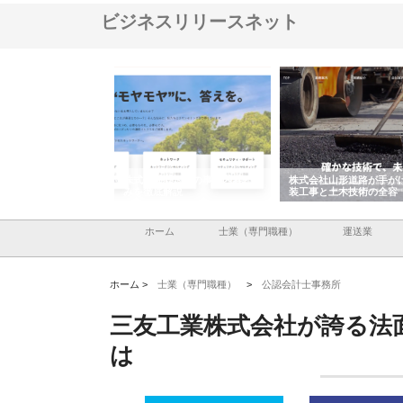
ビジネスリリースネット
メタルエースの企業サ
株式会社ＣＳＡの事業内容と強
株式会社山形道路が手が
供する充実した情報内
みを徹底解説
装工事と土木技術の全容
ホーム
士業（専門職種）
運送業
ホーム >
士業（専門職種）
>
公認会計士事務所
三友工業株式会社が誇る法
は