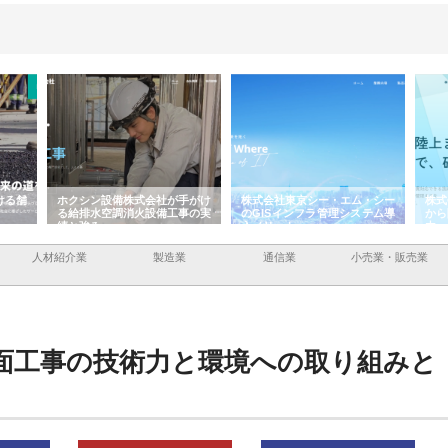
ける舗
ホクシン設備株式会社が手がけ
株式会社東京シー・エム・シー
株式
る給排水空調消火設備工事の実
のGISインフラ管理システム導
から
績と強み
入メリット
由
人材紹介業
製造業
通信業
小売業・販売業
面工事の技術力と環境への取り組みと