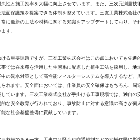
耐久性と施工効率を大幅に向上させています。また、三次元測量技
な法面保護策を提案できる体制を整えています。三友工業株式会社
、常に最新の工法や材料に関する知識をアップデートしており、そ
います。
】
おける重要課題ですが、三友工業株式会社はこの点においても先進
工事では在来種を活用した生態系に配慮した植生工法を採用し、地
事中の濁水対策として高性能フィルターシステムを導入するなど、
見られます。安全面においては、作業員の安全確保はもちろん、周
底しています。三友工業株式会社が手掛ける工事現場では、独自の
期的な安全教育が行われており、事故防止に対する意識の高さが伺
可能な社会基盤整備に貢献しています。
フラ整備である一方、工事中は騒音や交通規制などで地域住民に影