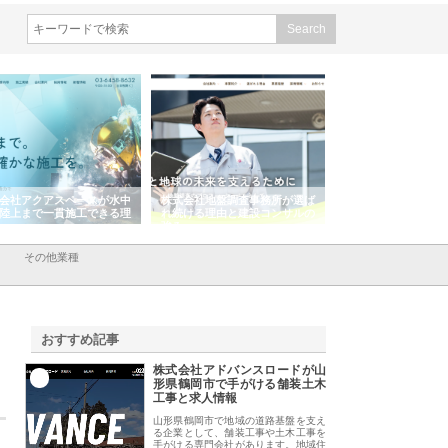
会社アクアスペースが水中
株式会社地盤調査事務所が選ば
株式会社名神精工の
陸上まで一貫施工できる理
れ続ける理由と建設コンサルの
スリリース一覧と注
強み
その他業種
おすすめ記事
株式会社アドバンスロードが山
1
形県鶴岡市で手がける舗装土木
工事と求人情報
山形県鶴岡市で地域の道路基盤を支え
る企業として、舗装工事や土木工事を
手がける専門会社があります。地域住