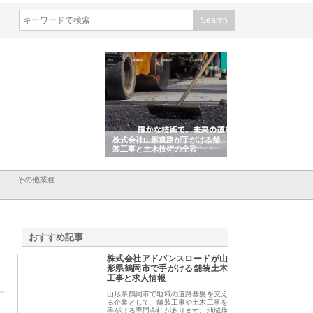
会社ＣＳＡの事業内容と強
株式会社山形道路が手がける舗
ホクシン設備株式会
徹底解説
装工事と土木技術の全容
る給排水空調消火設
績と強み
その他業種
おすすめ記事
株式会社アドバンスロードが山
1
形県鶴岡市で手がける舗装土木
工事と求人情報
山形県鶴岡市で地域の道路基盤を支え
る企業として、舗装工事や土木工事を
手がける専門会社があります。地域住