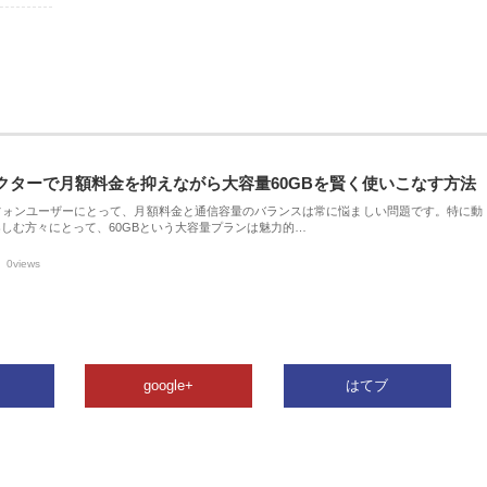
クターで月額料金を抑えながら大容量60GBを賢く使いこなす方法
フォンユーザーにとって、月額料金と通信容量のバランスは常に悩ましい問題です。特に動
しむ方々にとって、60GBという大容量プランは魅力的…
0views
google+
はてブ