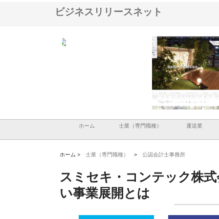
ビジネスリリースネット
ＯＮＯｃｏｍｐａｎｙ
株式会社アセットイノベーショ
庭楽株式会社が知多半島
ら広域配送を実現でき
ンのワンルーム投資で始める資
と名古屋で叶える理想の
産形成と老後準備
間
ホーム
士業（専門職種）
運送業
ホーム >
士業（専門職種）
>
公認会計士事務所
スミセキ・コンテック株式
い事業展開とは