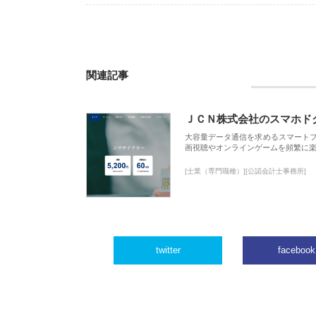
関連記事
ＪＣＮ株式会社のスマホド
大容量データ通信を求めるスマート
画視聴やオンラインゲームを頻繁に楽
[士業（専門職種）][公認会計士事務所]
twitter
facebook