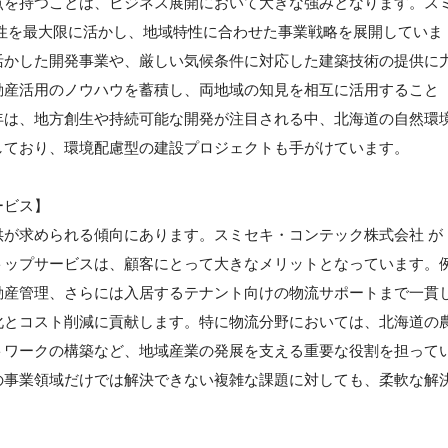
点を持つことは、ビジネス展開において大きな強みとなります。ス
性を最大限に活かし、地域特性に合わせた事業戦略を展開していま
活かした開発事業や、厳しい気候条件に対応した建築技術の提供に
動産活用のノウハウを蓄積し、両地域の知見を相互に活用すること
年は、地方創生や持続可能な開発が注目される中、北海道の自然環
しており、環境配慮型の建設プロジェクトも手がけています。
ービス】
が求められる傾向にあります。スミセキ・コンテック株式会社 が
トップサービスは、顧客にとって大きなメリットとなっています。
動産管理、さらには入居するテナント向けの物流サポートまで一貫
化とコスト削減に貢献します。特に物流分野においては、北海道の
トワークの構築など、地域産業の発展を支える重要な役割を担って
の事業領域だけでは解決できない複雑な課題に対しても、柔軟な解