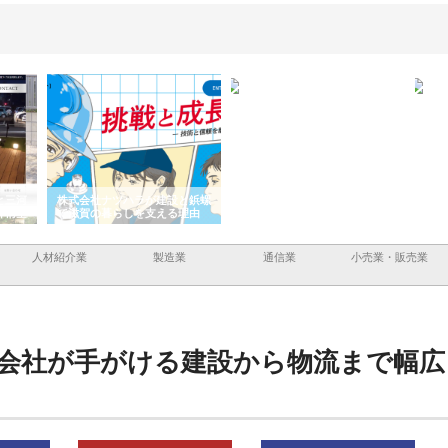
と三河
株式会社ナツハラが建設と鋲螺
株式会社メタルエースの企業サ
株式
外構空
で滋賀の暮らしを支える理由
イトが提供する充実した情報内
みを
容とは
人材紹介業
製造業
通信業
小売業・販売業
会社が手がける建設から物流まで幅広