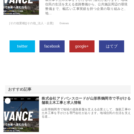
住民の生活を支える道路整備から、公共施設周辺の環境
整備まで、幅広い工事実績を持つ企業の取り組みと、
地…
[その他業種][その他_法人・企業]
0views
twitter
facebook
google+
はてブ
おすすめ記事
株式会社アドバンスロードが山形県鶴岡市で手がける
1
舗装土木工事と求人情報
山形県鶴岡市で地域の道路基盤を支える企業として、舗装工事や
土木工事を手がける専門会社があります。地域住民の生活を支え
る道…