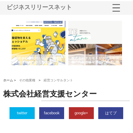
ビジネスリリースネット
ノー
株式会社耕文社が品川で実現す
株式会社ナカモトがホテルや店
株
の専
る販促物製作から配送までワン
舗の内装改修で選ばれ続ける理
れ
ストップ対応
由
強
ホーム >
その他業種
>
経営コンサルタント
株式会社経営支援センター
twitter
facebook
google+
はてブ