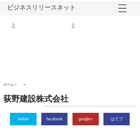
ビジネスリリースネット
シー
株式会社アクアスペースが水中
株式会社地盤調査事務所が選ば
株
ム導
から陸上まで一貫施工できる理
れ続ける理由と建設コンサルの
ス
由
強み
ホーム >
>
荻野建設株式会社
twitter
facebook
google+
はてブ