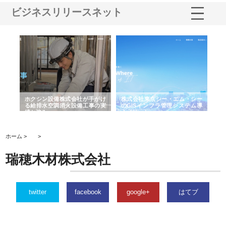
ビジネスリリースネット
る舗
ホクシン設備株式会社が手がけ
株式会社東京シー・エム・シー
株
る給排水空調消火設備工事の実
のGISインフラ管理システム導
か
績と強み
入メリット
由
ホーム >
>
瑞穂木材株式会社
twitter
facebook
google+
はてブ