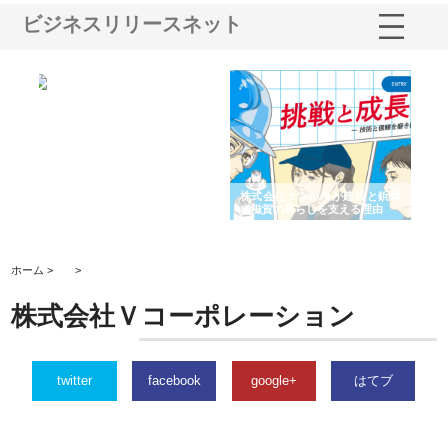
ビジネスリリースネット
ショ
庭楽株式会社が知多半島と三河
株式会社ナツハラが建設と鋲螺
株
る資
と名古屋で叶える理想の外構空
で滋賀の暮らしを支える理由
イ
間
容
ホーム >
>
株式会社Ｖコーポレーション
twitter
facebook
google+
はてブ