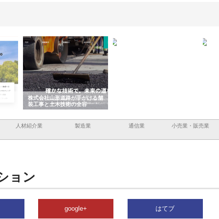
容と強
株式会社山形道路が手がける舗
ホクシン設備株式会社が手がけ
株式
装工事と土木技術の全容
る給排水空調消火設備工事の実
のG
績と強み
入メ
人材紹介業
製造業
通信業
小売業・販売業
ション
google+
はてブ