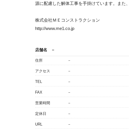
源に配慮した解体工事を手掛けています。また
株式会社ＭＥコンストラクション
http://www.me1.co.jp
店舗名
－
住所
－
アクセス
－
TEL
－
FAX
－
営業時間
－
定休日
－
URL
－