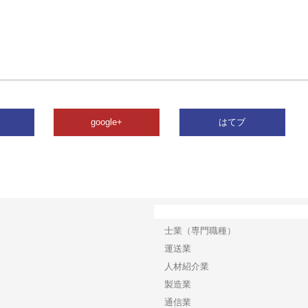
google+
はてブ
カテゴリー
士業（専門職種）
運送業
人材紹介業
製造業
通信業