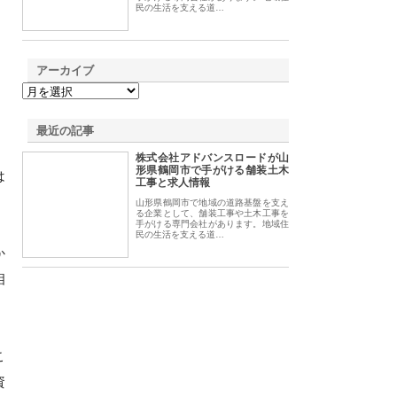
民の生活を支える道…
アーカイブ
最近の記事
株式会社アドバンスロードが山
形県鶴岡市で手がける舗装土木
は
工事と求人情報
山形県鶴岡市で地域の道路基盤を支え
る企業として、舗装工事や土木工事を
手がける専門会社があります。地域住
民の生活を支える道…
か
相
こ
資