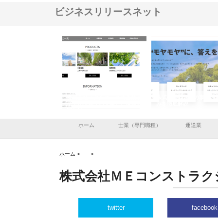
ビジネスリリースネット
ナツハラが建設と鋲螺
株式会社メタルエースの企業サ
株式会社ＣＳＡの事業内
暮らしを支える理由
イトが提供する充実した情報内
みを徹底解説
容とは
ホーム
士業（専門職種）
運送業
ホーム >
>
株式会社ＭＥコンストラク
twitter
facebook