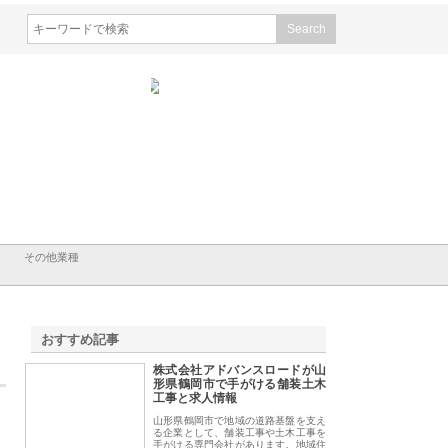
会社東京シー・エム・シー
株式会社アクアスペースが水中
株式会社地盤調査事
ISインフラ管理システム導
から陸上まで一貫施工できる理
れ続ける理由と建設
リット
由
強み
その他業種
おすすめ記事
株式会社アドバンスロードが山
1
形県鶴岡市で手がける舗装土木
工事と求人情報
山形県鶴岡市で地域の道路基盤を支え
る企業として、舗装工事や土木工事を
手がける専門会社があります。地域住