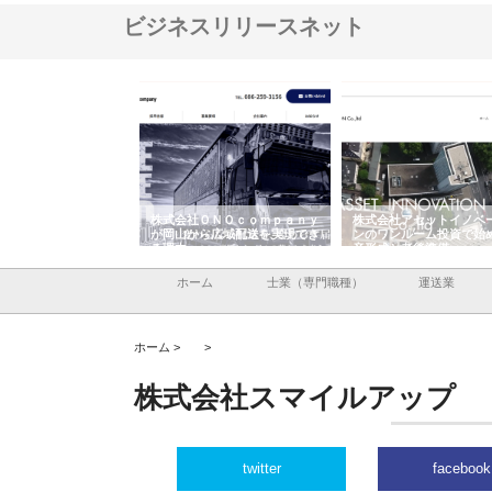
ビジネスリリースネット
翔栄が草津市で担う建
株式会社ＯＮＯｃｏｍｐａｎｙ
株式会社アセットイノベ
事の現場力と信頼性
が岡山から広域配送を実現でき
ンのワンルーム投資で始
る理由
産形成と老後準備
ホーム
士業（専門職種）
運送業
ホーム >
>
株式会社スマイルアップ
twitter
facebook