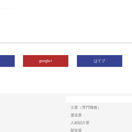
google+
はてブ
カテゴリー
士業（専門職種）
運送業
人材紹介業
製造業