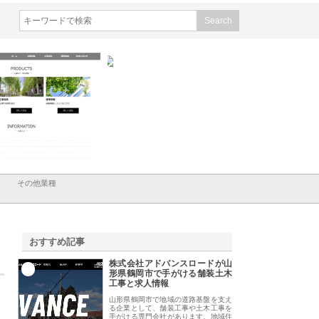
会社メタルエースの企業サ
株式会社ＣＳＡの事業内容と強
株式会社山形道路が
が提供する充実した情報内
みを徹底解説
装工事と土木技術の
は
その他業種
おすすめ記事
株式会社アドバンスロードが山
1
形県鶴岡市で手がける舗装土木
工事と求人情報
山形県鶴岡市で地域の道路基盤を支え
る企業として、舗装工事や土木工事を
手がける専門会社があります。地域住