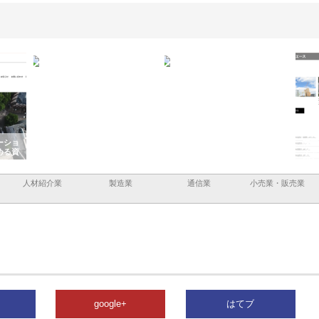
ーショ
庭楽株式会社が知多半島と三河
株式会社ナツハラが建設と鋲螺
株式
める資
と名古屋で叶える理想の外構空
で滋賀の暮らしを支える理由
イト
間
容と
人材紹介業
製造業
通信業
小売業・販売業
google+
はてブ