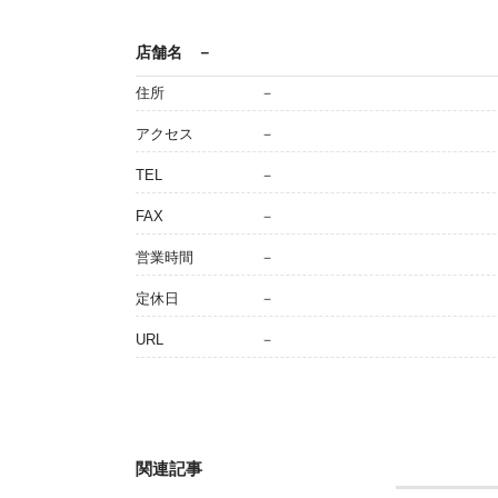
店舗名
－
住所
－
アクセス
－
TEL
－
FAX
－
営業時間
－
定休日
－
URL
－
関連記事