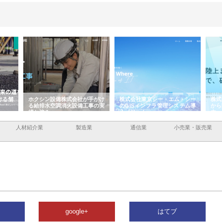
ける舗
ホクシン設備株式会社が手がけ
株式会社東京シー・エム・シー
株式
る給排水空調消火設備工事の実
のGISインフラ管理システム導
から
績と強み
入メリット
由
人材紹介業
製造業
通信業
小売業・販売業
google+
はてブ