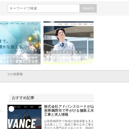
会社アクアスペースが水中
株式会社地盤調査事務所が選ば
株式会社名神精工の
陸上まで一貫施工できる理
れ続ける理由と建設コンサルの
スリリース一覧と注
強み
その他業種
おすすめ記事
株式会社アドバンスロードが山
1
形県鶴岡市で手がける舗装土木
工事と求人情報
山形県鶴岡市で地域の道路基盤を支え
る企業として、舗装工事や土木工事を
手がける専門会社があります。地域住