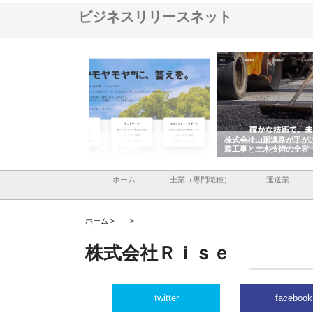
ビジネスリリースネット
メタルエースの企業サ
株式会社ＣＳＡの事業内容と強
株式会社山形道路が手が
供する充実した情報内
みを徹底解説
装工事と土木技術の全容
ホーム
士業（専門職種）
運送業
ホーム >
>
株式会社Ｒｉｓｅ
twitter
facebook