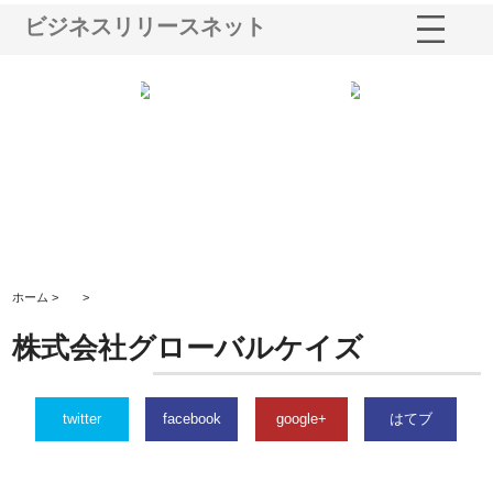
ビジネスリリースネット
シー
株式会社アクアスペースが水中
株式会社地盤調査事務所が選ば
株
ム導
から陸上まで一貫施工できる理
れ続ける理由と建設コンサルの
ス
由
強み
ホーム >
>
株式会社グローバルケイズ
twitter
facebook
google+
はてブ