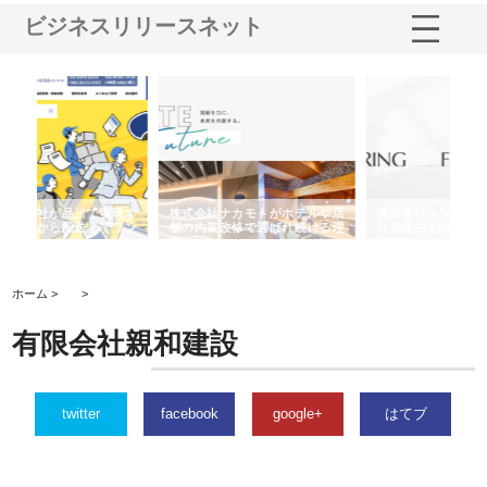
ビジネスリリースネット
テルや店
株式会社スプリングエフが選ば
桑木給食株式会社が福山市で選
続ける理
れる理由とOEMアパレル製造の
ばれる手作り弁当配達の理由
強み
ホーム >
>
有限会社親和建設
twitter
facebook
google+
はてブ