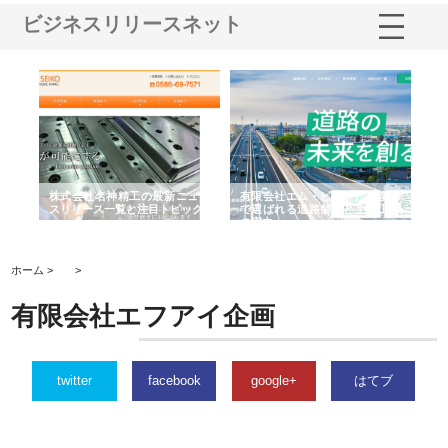
ビジネスリリースネット
選ば
株式会社名神精工の最新ニュー
有限会社エム・ビルドが南多摩
有
ルの
スリリース一覧と注目トピック
で選ばれる道路舗装と土木工事
ネ
の実力
ホーム >
>
有限会社エフアイ企画
twitter
facebook
google+
はてブ