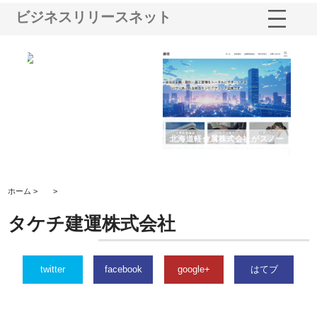
ビジネスリリースネット
多摩
有限会社松幸商店が手がける織
北海道軽金属株式会社がスノー
株
工事
ネームと下げ札の製造技術
フライとテーパーブロックの専
る
用ページを新設
ス
ホーム >
>
タケチ建運株式会社
twitter
facebook
google+
はてブ