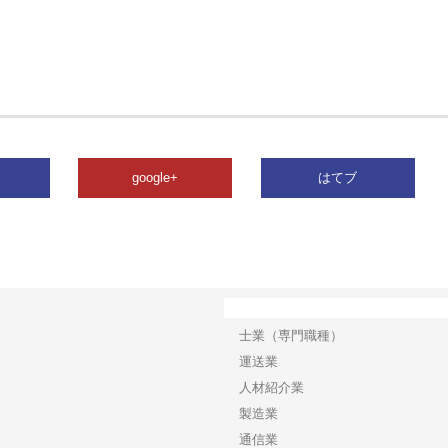
google+
はてブ
カテゴリー
士業（専門職種）
運送業
人材紹介業
製造業
通信業