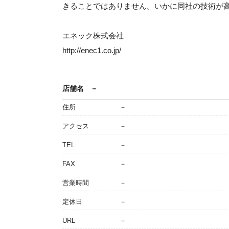
きることではありません。いかに同社の技術が
エネック株式会社
http://enec1.co.jp/
店舗名
－
住所
－
アクセス
－
TEL
－
FAX
－
営業時間
－
定休日
－
URL
－