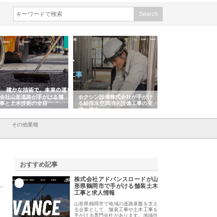
会社山形道路が手がける舗
ホクシン設備株式会社が手がけ
株式会社東京シー・
事と土木技術の全容
る給排水空調消火設備工事の実
のGISインフラ管理
績と強み
入メリット
その他業種
おすすめ記事
株式会社アドバンスロードが山
1
形県鶴岡市で手がける舗装土木
工事と求人情報
山形県鶴岡市で地域の道路基盤を支え
る企業として、舗装工事や土木工事を
手がける専門会社があります。地域住