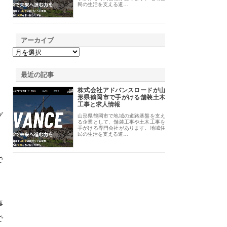
民の生活を支える道…
アーカイブ
最近の記事
株式会社アドバンスロードが山
形県鶴岡市で手がける舗装土木
工事と求人情報
グ
山形県鶴岡市で地域の道路基盤を支え
る企業として、舗装工事や土木工事を
手がける専門会社があります。地域住
民の生活を支える道…
で
事
で