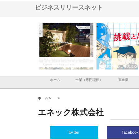
ビジネスリリースネット
アセットイノベーショ
庭楽株式会社が知多半島と三河
株式会社ナツハラが建設
ルーム投資で始める資
と名古屋で叶える理想の外構空
で滋賀の暮らしを支える
老後準備
間
ホーム
士業（専門職種）
運送業
ホーム >
>
エネック株式会社
twitter
facebook