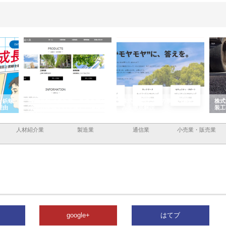
と鋲螺
株式会社メタルエースの企業サ
株式会社ＣＳＡの事業内容と強
株式
理由
イトが提供する充実した情報内
みを徹底解説
装工
容とは
人材紹介業
製造業
通信業
小売業・販売業
google+
はてブ